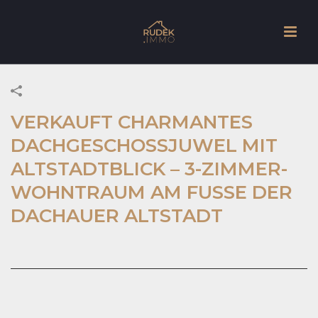
VERKAUFT CHARMANTES
DACHGESCHOSSJUWEL MIT
ALTSTADTBLICK – 3-ZIMMER-
WOHNTRAUM AM FUSSE DER D
ACHAUER ALTSTADT