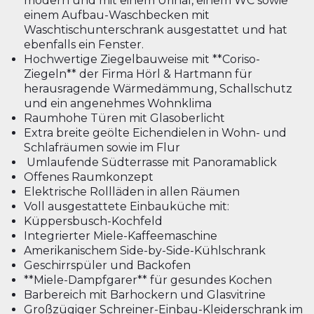
modern und mit einem Urinal, einem WC sowie
einem Aufbau-Waschbecken mit
Waschtischunterschrank ausgestattet und hat
ebenfalls ein Fenster.
Hochwertige Ziegelbauweise mit **Coriso-
Ziegeln** der Firma Hörl & Hartmann für
herausragende Wärmedämmung, Schallschutz
und ein angenehmes Wohnklima
Raumhohe Türen mit Glasoberlicht
Extra breite geölte Eichendielen in Wohn- und
Schlafräumen sowie im Flur
Umlaufende Südterrasse mit Panoramablick
Offenes Raumkonzept
Elektrische Rollläden in allen Räumen
Voll ausgestattete Einbauküche mit:
Küppersbusch-Kochfeld
Integrierter Miele-Kaffeemaschine
Amerikanischem Side-by-Side-Kühlschrank
Geschirrspüler und Backofen
**Miele-Dampfgarer** für gesundes Kochen
Barbereich mit Barhockern und Glasvitrine
Großzügiger Schreiner-Einbau-Kleiderschrank im