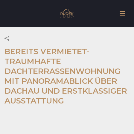
BEREITS VERMIETET-
TRAUMHAFTE
DACHTERRASSENWOHNUNG
MIT PANORAMABLICK ÜBER
DACHAU UND ERSTKLASSIGER
AUSSTATTUNG