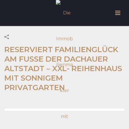
RESERVIERT FAMILIENGLÜCK
AM FUSSE DER DACHAUER A
LTSTADT – XXL- REIHENHAUS M
IT SONNIGEM P
RIVATGARTEN